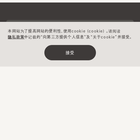
帮助
本网站为了提高网站的便利性，使用cookie (cookie) 。请阅读
隐私政策
中记载的“向第三方提供个人信息”及“关于cookie”并接受。
接受
关于CA4LA
Japan
メールマガジン
联系我们
Website
登録
CA4LA MEMBERS
ポイントサービスや会員ランクに応じた
特典をご用意。
使用条款
成员条款
UGC指南
公司简介
隐私政策