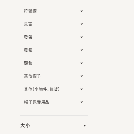
狩獵帽
貝雷
發帶
發箍
頭飾
其他帽子
其他(小物件、雜貨)
帽子保養用品
大小
功能