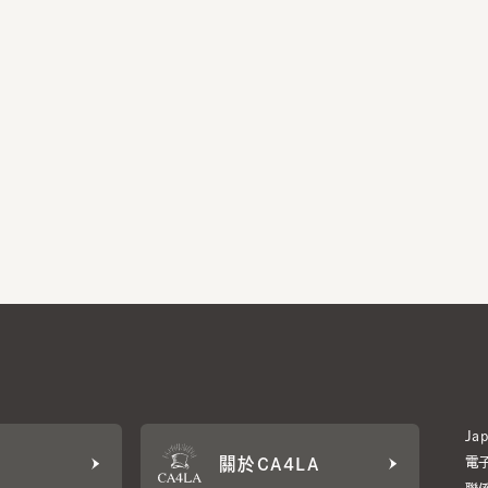
Japan W
關於CA4LA
電子雜誌
聯係我們
LA MEMBERS
種服務職位和會員等級特權。