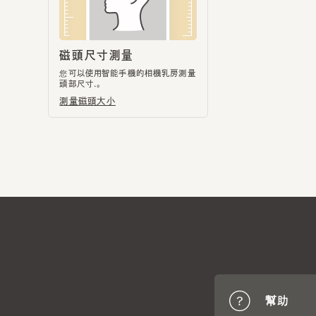
頭部尺寸.。
測量磁頭大小
幫助
CA4
提供多