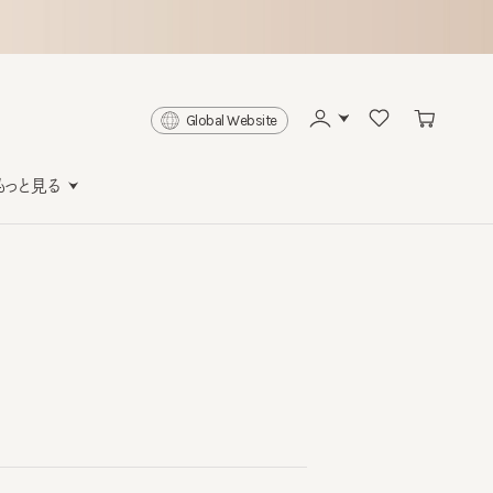
Global Website
と見る