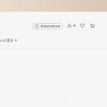
Global Website
と見る