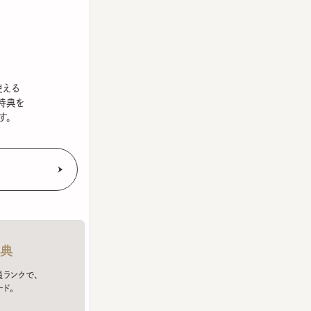
を
クで、