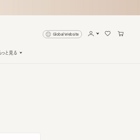
Global Website
と見る