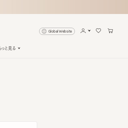
Global Website
と見る