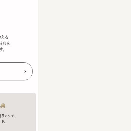
を
クで、