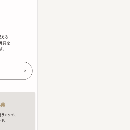
を
クで、