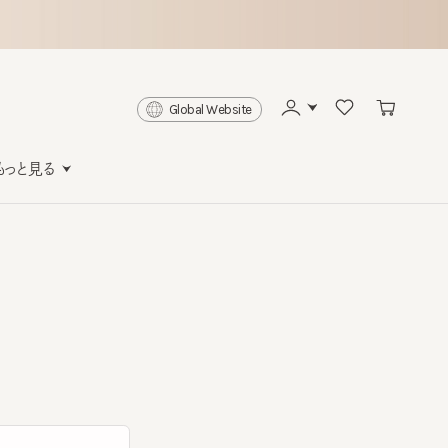
Global Website
と見る