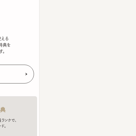
を
クで、