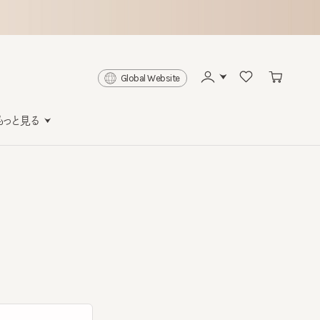
Global Website
と見る