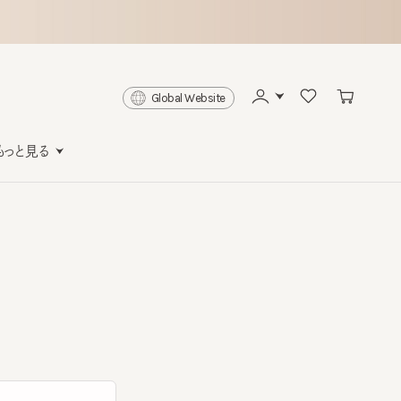
Global Website
と見る