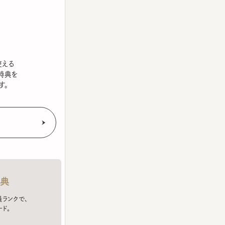
を
クで、