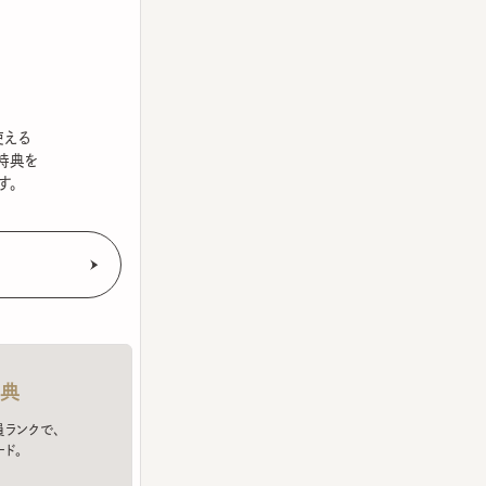
を
クで、