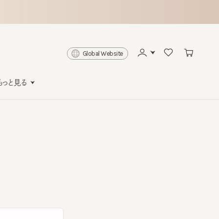
Global Website
と見る