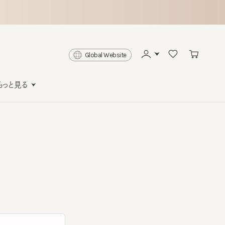
Global Website
と見る