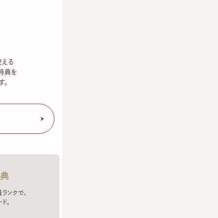
を
クで、