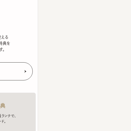
を
クで、