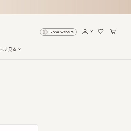
Global Website
と見る