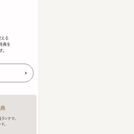
を
クで、