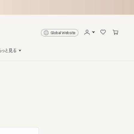
Global Website
と見る