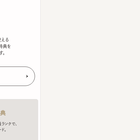
を
クで、