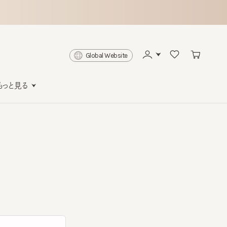
Global Website
と見る