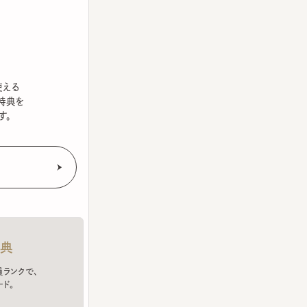
を
クで、