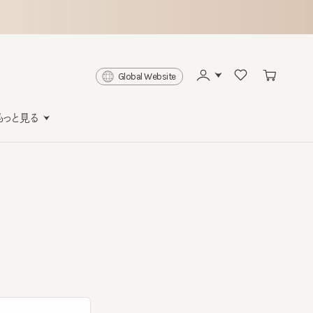
Global Website
と見る