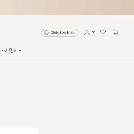
Global Website
と見る