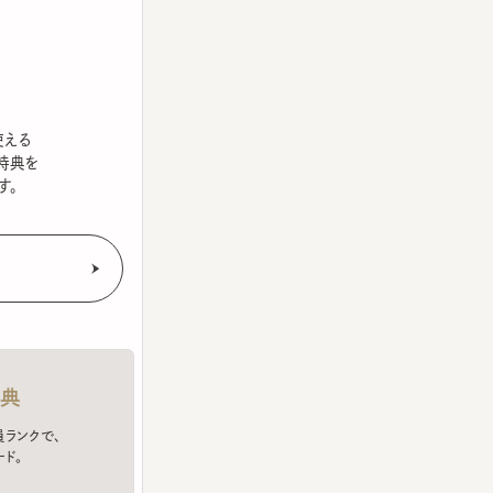
を
クで、