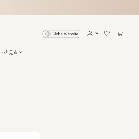
Global Website
と見る