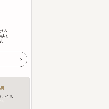
を
クで、