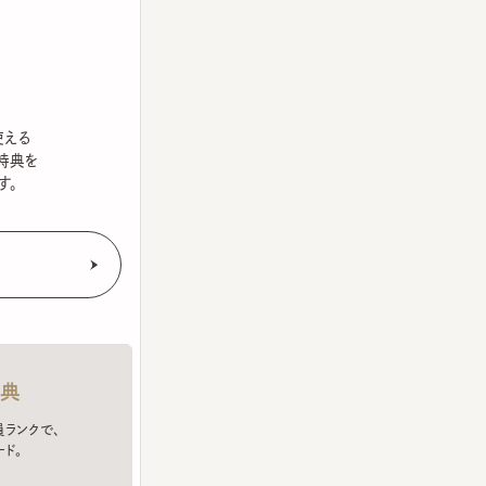
を
クで、