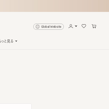
Global Website
と見る