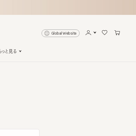
Global Website
と見る