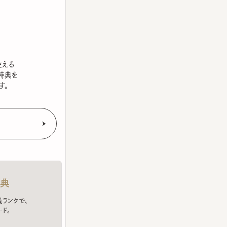
を
クで、