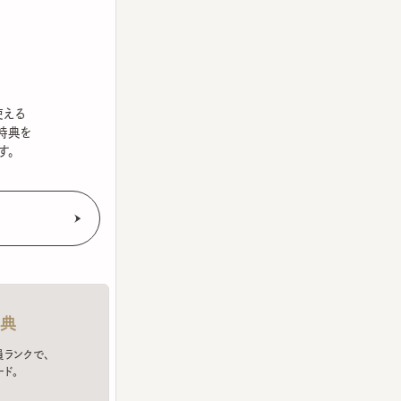
を
クで、