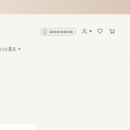
Global Website
と見る