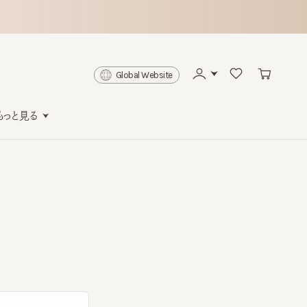
Global Website
と見る