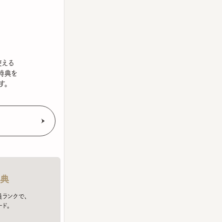
を
クで、