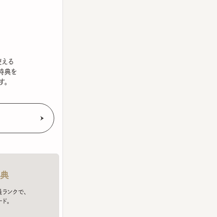
を
クで、