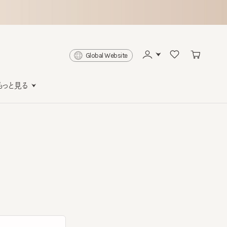
Global Website
と見る