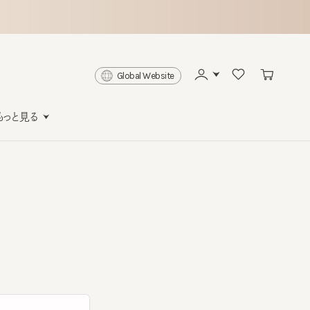
Global Website
と見る