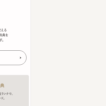
を
クで、