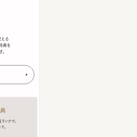
を
クで、