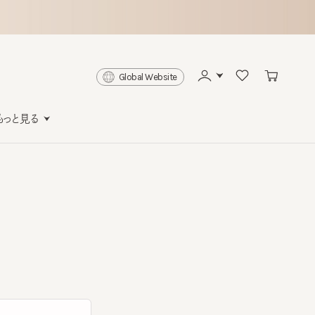
Global Website
と見る