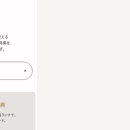
を
クで、