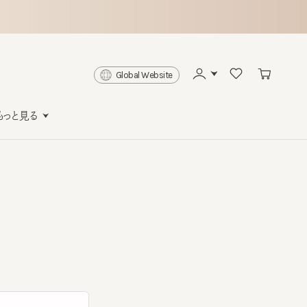
Global Website
と見る