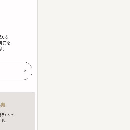
を
クで、