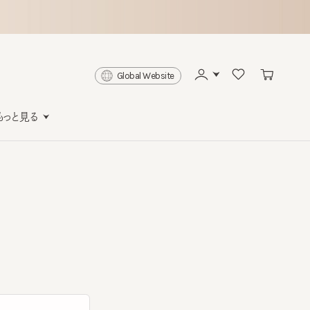
Global Website
と見る