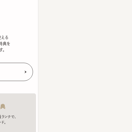
を
クで、