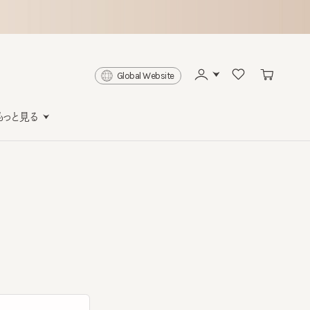
Global Website
と見る