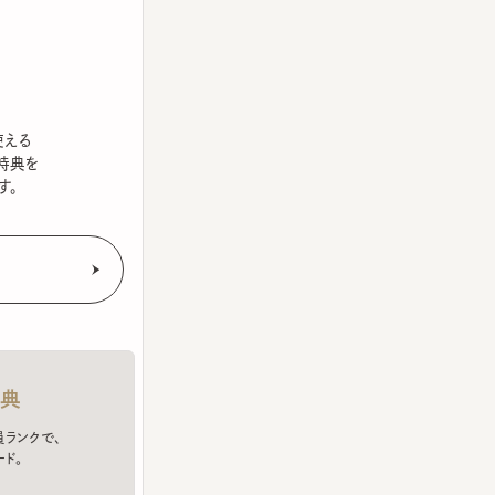
を
クで、