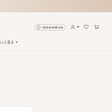
Global Website
と見る