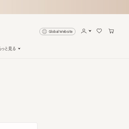
Global Website
と見る