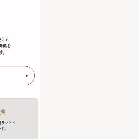
を
クで、