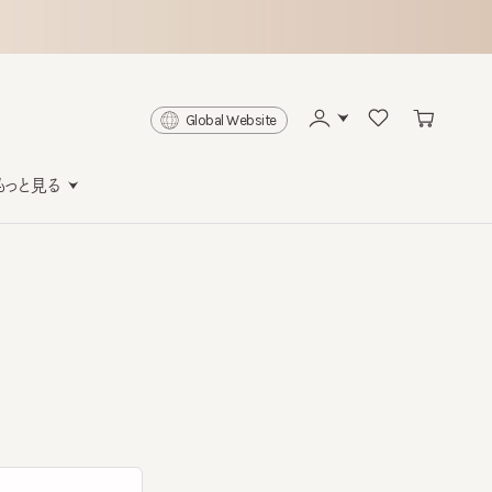
Global Website
と見る