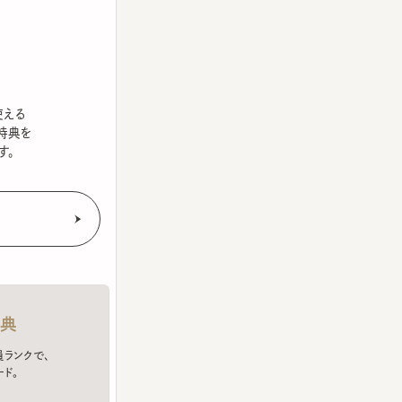
を
クで、