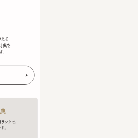
を
クで、