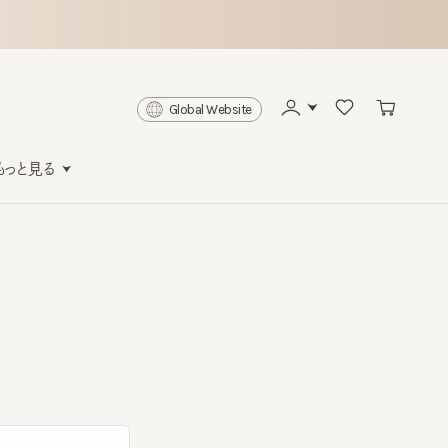
Global Website
と見る