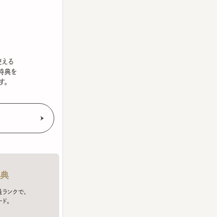
を
クで、