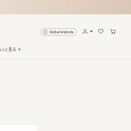
Global Website
と見る