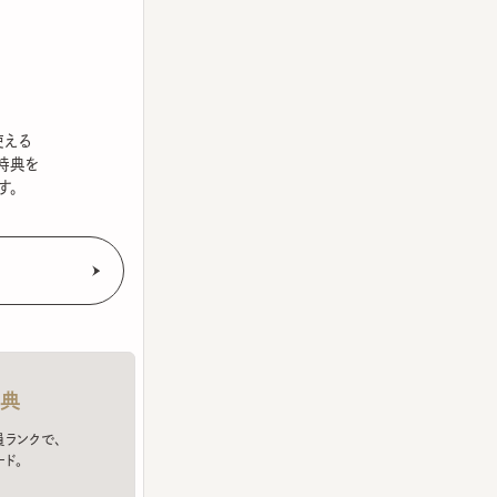
を
クで、