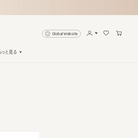
Global Website
と見る