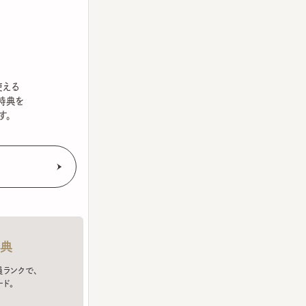
を
クで、