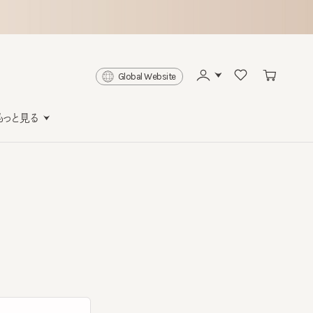
Global Website
と見る