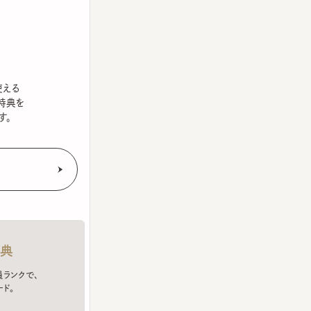
を
クで、