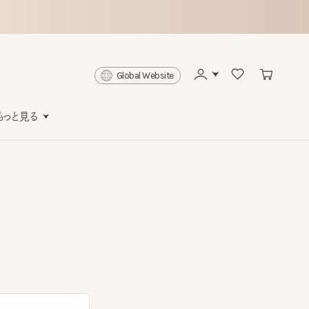
Global Website
と見る