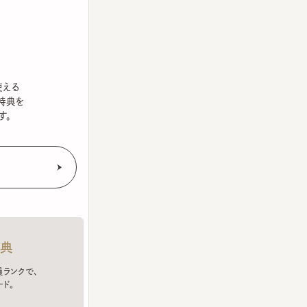
を
クで、