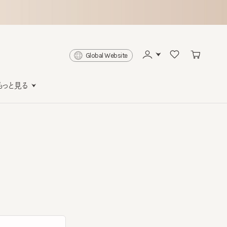
Global Website
と見る