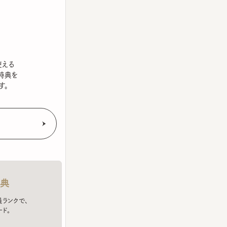
を
クで、