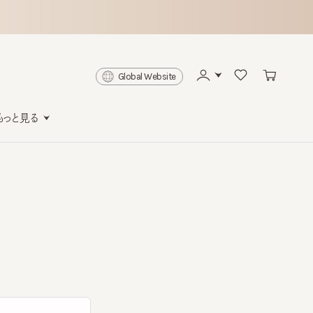
Global Website
と見る