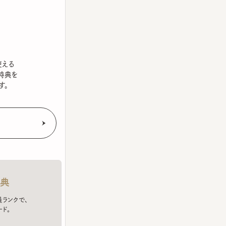
を
クで、