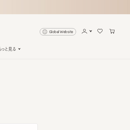
Global Website
と見る