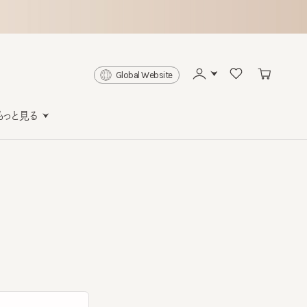
Global Website
と見る