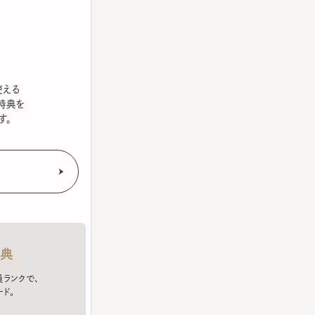
を
クで、