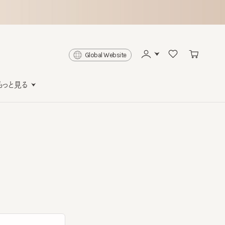
Global Website
と見る