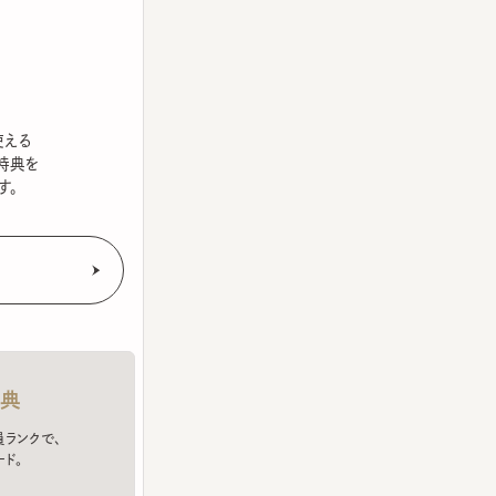
を
クで、