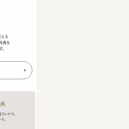
を
クで、