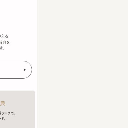
を
クで、