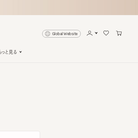
Global Website
と見る