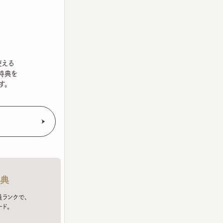
を
クで、