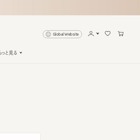
Global Website
と見る