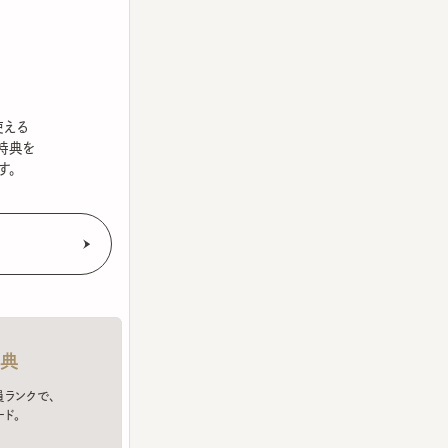
を
クで、