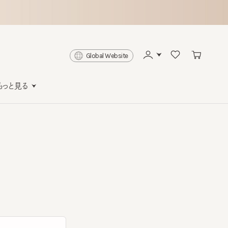
Global Website
と見る