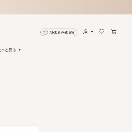
Global Website
と見る