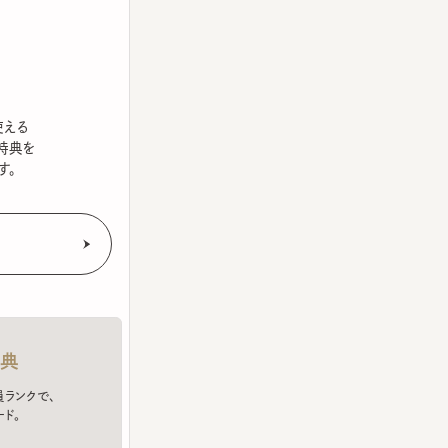
を
クで、