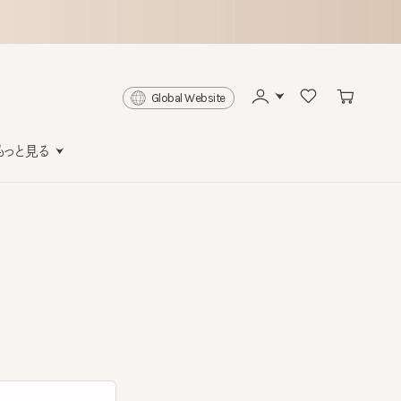
Global Website
と見る