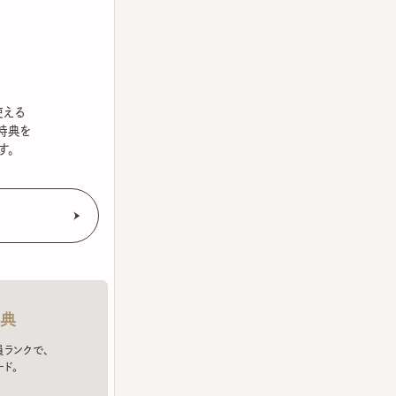
を
クで、