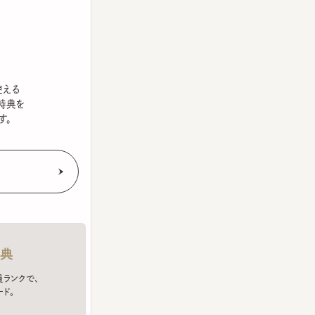
を
クで、