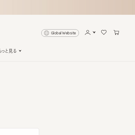
Global Website
と見る