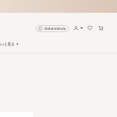
Global Website
と見る