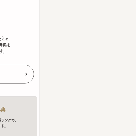
を
クで、