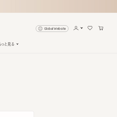
Global Website
と見る