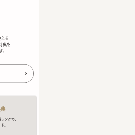
を
クで、