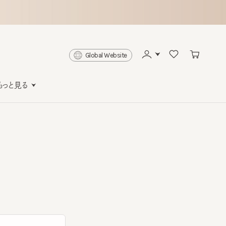
Global Website
と見る