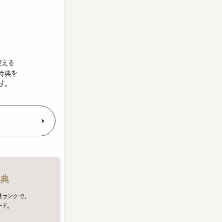
を
クで、